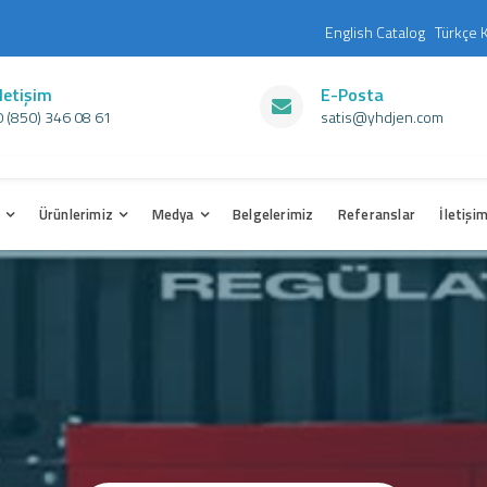
English Catalog
Türkçe 
İletişim
E-Posta
0 (850) 346 08 61
satis@yhdjen.com
z
Ürünlerimiz
Medya
Belgelerimiz
Referanslar
İletişi