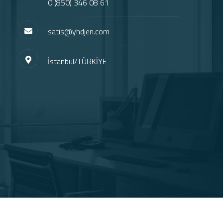
0 (850) 346 08 61
satis@yhdjen.com
İstanbul/TÜRKİYE