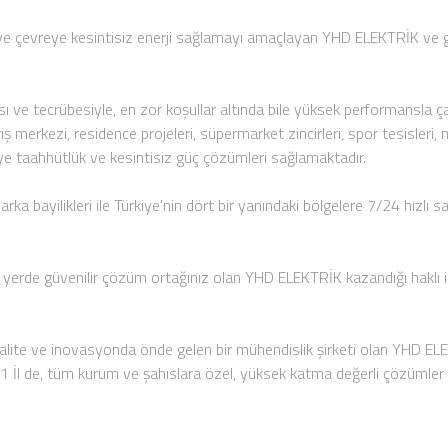
 ve çevreye kesintisiz enerji sağlamayı amaçlayan YHD ELEKTRİK ve güç
ısı ve tecrübesiyle, en zor koşullar altında bile yüksek performansla 
iş merkezi, residence projeleri, süpermarket zincirleri, spor tesisleri
jeye taahhütlük ve kesintisiz güç çözümleri sağlamaktadır.
ka bayilikleri ile Türkiye'nin dört bir yanındaki bölgelere 7/24 hızlı 
 yerde güvenilir çözüm ortağınız olan YHD ELEKTRİK kazandığı haklı it
alite ve inovasyonda önde gelen bir mühendislik şirketi olan YHD ELE
81 İl de, tüm kurum ve şahıslara özel, yüksek katma değerli çözümler